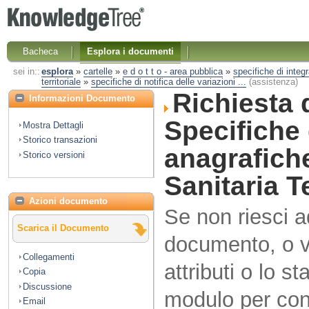
Bacheca
Esplora i documenti
sei in::
esplora
»
cartelle
»
e d o t t o - area pubblica
»
specifiche di integ
territoriale
»
specifiche di notifica delle variazioni ...
(assistenza)
Richiesta 
Informazioni Documento
Specifiche 
Mostra Dettagli
Storico transazioni
anagrafich
Storico versioni
Sanitaria Te
Azioni documento
Se non riesci 
Scarica il Documento
documento, o vo
Collegamenti
attributi o lo s
Copia
Discussione
modulo per cont
Email