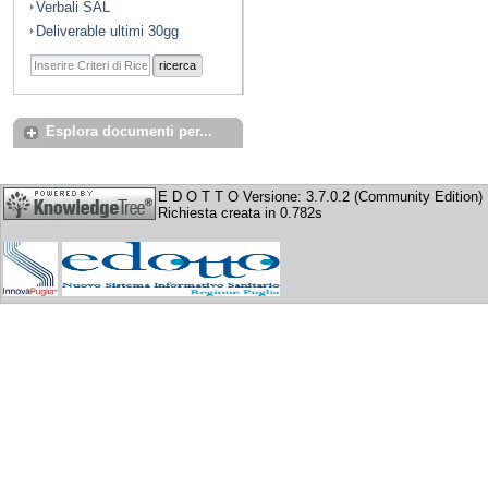
Verbali SAL
Deliverable ultimi 30gg
ricerca
Esplora documenti per...
E D O T T O Versione: 3.7.0.2 (Community Edition)
Richiesta creata in 0.782s