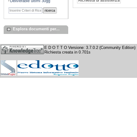
Deliverable ultimi 30gg
ricerca
Esplora documenti per...
E D O T T O Versione: 3.7.0.2 (Community Edition)
Richiesta creata in 0.701s