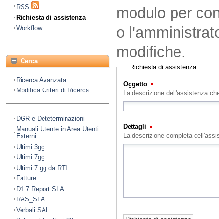
RSS
modulo per cont
Richiesta di assistenza
o l'amministrat
Workflow
modifiche.
Cerca
Richiesta di assistenza
Ricerca Avanzata
Oggetto
(Obbligatorio)
Modifica Criteri di Ricerca
La descrizione dell'assistenza che
DGR e Deteterminazioni
Dettagli
(Obbligatorio)
Manuali Utente in Area Utenti
La descrizione completa dell'assi
Esterni
Ultimi 3gg
Ultimi 7gg
Ultimi 7 gg da RTI
Fatture
D1.7 Report SLA
RAS_SLA
Verbali SAL