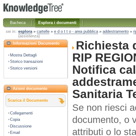
Bacheca
Esplora i documenti
sei in::
esplora
»
cartelle
»
e d o t t o - area pubblica
»
addestramento
»
r
(assistenza)
Richiesta 
Informazioni Documento
RIP REGIO
Mostra Dettagli
Storico transazioni
Notifica ca
Storico versioni
addestram
Azioni documento
Sanitaria Te
Scarica il Documento
Se non riesci 
Collegamenti
documento, o vo
Copia
Discussione
attributi o lo s
Email