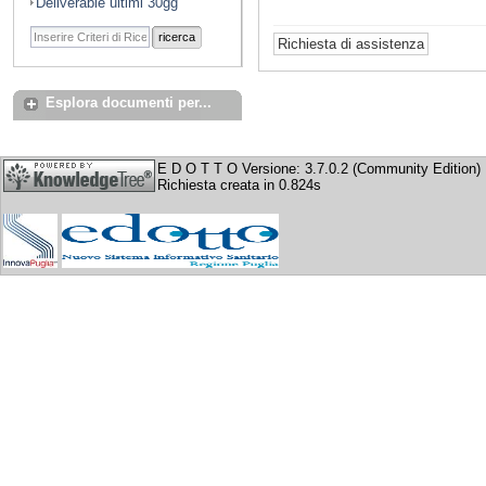
Deliverable ultimi 30gg
ricerca
Esplora documenti per...
E D O T T O Versione: 3.7.0.2 (Community Edition)
Richiesta creata in 0.824s