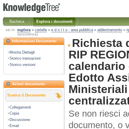
Bacheca
Esplora i documenti
sei in::
esplora
»
cartelle
»
e d o t t o - area pubblica
»
addestramento
»
r
(assistenza)
Richiesta 
Informazioni Documento
RIP REGION
Mostra Dettagli
Storico transazioni
calendario
Storico versioni
Edotto Ass
Azioni documento
Ministerial
Scarica il Documento
centralizza
Collegamenti
Se non riesci 
Copia
Discussione
documento, o vo
Email