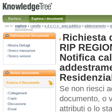
Bacheca
Esplora i documenti
sei in::
esplora
»
cartelle
»
e d o t t o - area pubblica
»
addestramento
»
r
(assistenza)
Richiesta 
Informazioni Documento
RIP REGIO
Mostra Dettagli
Storico transazioni
Notifica ca
Storico versioni
addestrame
Azioni documento
Residenzia
Scarica il Documento
Se non riesci 
Collegamenti
documento, o vo
Copia
Discussione
attributi o lo s
Email