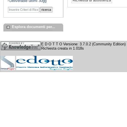
Deliverable ultimi 30gg
ricerca
Esplora documenti per...
E D O T T O Versione: 3.7.0.2 (Community Edition)
Richiesta creata in 1.018s