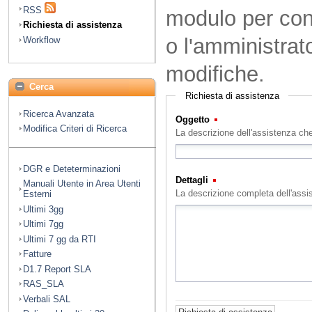
RSS
modulo per cont
Richiesta di assistenza
o l'amministrat
Workflow
modifiche.
Cerca
Richiesta di assistenza
Ricerca Avanzata
Oggetto
(Obbligatorio)
Modifica Criteri di Ricerca
La descrizione dell'assistenza che
DGR e Deteterminazioni
Dettagli
(Obbligatorio)
Manuali Utente in Area Utenti
La descrizione completa dell'assi
Esterni
Ultimi 3gg
Ultimi 7gg
Ultimi 7 gg da RTI
Fatture
D1.7 Report SLA
RAS_SLA
Verbali SAL