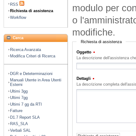
RSS
modulo per cont
Richiesta di assistenza
o l'amministrat
Workflow
modifiche.
Cerca
Richiesta di assistenza
Ricerca Avanzata
Oggetto
(Obbligatorio)
Modifica Criteri di Ricerca
La descrizione dell'assistenza che
DGR e Deteterminazioni
Dettagli
(Obbligatorio)
Manuali Utente in Area Utenti
La descrizione completa dell'assi
Esterni
Ultimi 3gg
Ultimi 7gg
Ultimi 7 gg da RTI
Fatture
D1.7 Report SLA
RAS_SLA
Verbali SAL