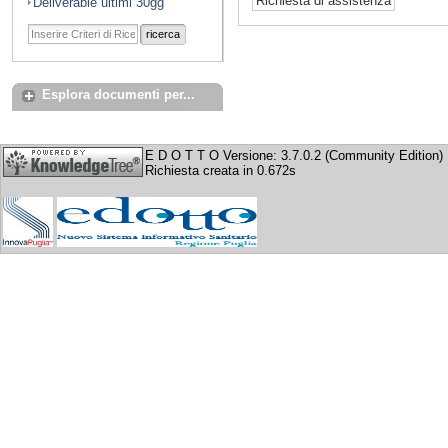
Deliverable ultimi 30gg
ricerca
Esplora documenti per...
E D O T T O Versione: 3.7.0.2 (Community Edition)
Richiesta creata in 0.672s