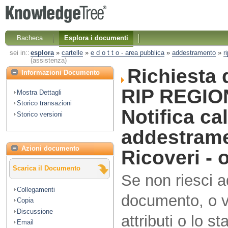
Bacheca
Esplora i documenti
sei in::
esplora
»
cartelle
»
e d o t t o - area pubblica
»
addestramento
»
r
(assistenza)
Richiesta 
Informazioni Documento
RIP REGIO
Mostra Dettagli
Storico transazioni
Notifica ca
Storico versioni
addestrame
Azioni documento
Ricoveri - 
Scarica il Documento
Se non riesci 
Collegamenti
documento, o vo
Copia
Discussione
attributi o lo s
Email