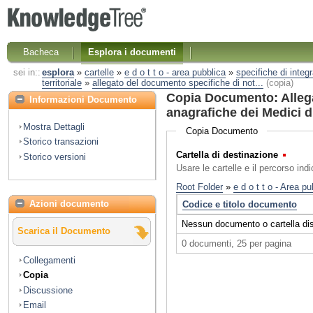
Bacheca
Esplora i documenti
sei in::
esplora
»
cartelle
»
e d o t t o - area pubblica
»
specifiche di integ
territoriale
»
allegato del documento specifiche di not...
(copia)
Copia Documento: Allegat
Informazioni Documento
anagrafiche dei Medici d
Mostra Dettagli
Copia Documento
Storico transazioni
Cartella di destinazione
(Obbl
Storico versioni
Usare le cartelle e il percorso ind
Azioni documento
Scarica il Documento
Collegamenti
Copia
Discussione
Email