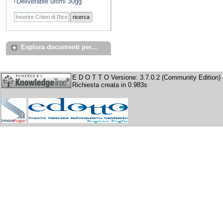
Deliverable ultimi 30gg
ricerca
Esplora documenti per...
E D O T T O Versione: 3.7.0.2 (Community Edition)
Richiesta creata in 0.983s