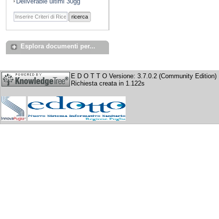
Deliverable ultimi 30gg
ricerca
Esplora documenti per...
E D O T T O Versione: 3.7.0.2 (Community Edition)
Richiesta creata in 1.122s