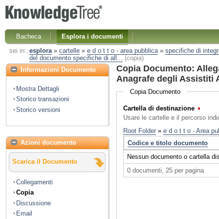
Bacheca
Esplora i documenti
sei in::
esplora
»
cartelle
»
e d o t t o - area pubblica
»
specifiche di integ
del documento specifiche di all...
(copia)
Copia Documento: Allega
Informazioni Documento
Anagrafe degli Assistiti
Mostra Dettagli
Copia Documento
Storico transazioni
Cartella di destinazione
(Obbl
Storico versioni
Usare le cartelle e il percorso ind
Azioni documento
Scarica il Documento
Collegamenti
Copia
Discussione
Email