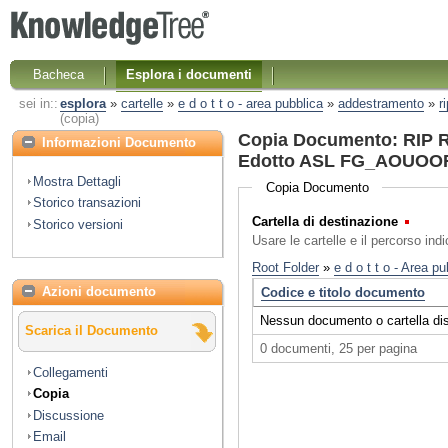
Bacheca
Esplora i documenti
sei in::
esplora
»
cartelle
»
e d o t t o - area pubblica
»
addestramento
»
r
(copia)
Copia Documento: RIP R
Informazioni Documento
Edotto ASL FG_AOUOOR
Mostra Dettagli
Copia Documento
Storico transazioni
Cartella di destinazione
(Obbl
Storico versioni
Usare le cartelle e il percorso ind
Azioni documento
Scarica il Documento
Collegamenti
Copia
Discussione
Email