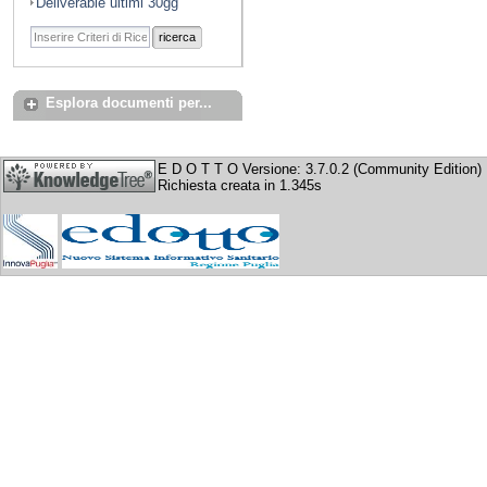
Deliverable ultimi 30gg
ricerca
Esplora documenti per...
E D O T T O Versione: 3.7.0.2 (Community Edition)
Richiesta creata in 1.345s