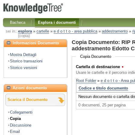
Bacheca
Esplora i documenti
sei in::
esplora
»
cartelle
»
e d o t t o - area pubblica
»
addestramento
»
r
(copia)
Copia Documento: RIP R
Informazioni Documento
addestramento Edotto Co
Mostra Dettagli
Copia Documento
Storico transazioni
Cartella di destinazione
(Obbl
Storico versioni
Usare le cartelle e il percorso ind
Azioni documento
Scarica il Documento
Collegamenti
Copia
Discussione
Email