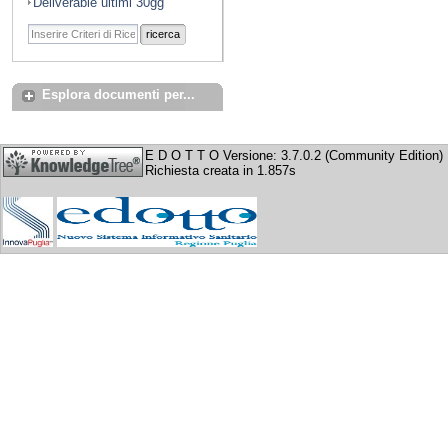
Deliverable ultimi 30gg
ricerca
Esplora documenti per...
E D O T T O Versione: 3.7.0.2 (Community Edition)
Richiesta creata in 1.857s