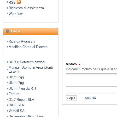
RSS
Richiesta di assistenza
Workflow
Cerca
Ricerca Avanzata
Modifica Criteri di Ricerca
DGR e Deteterminazioni
Motivo
(Obbligatorio)
Manuali Utente in Area Utenti
Indicare il motivo per il quale s
Esterni
Ultimi 3gg
Ultimi 7gg
Ultimi 7 gg da RTI
Fatture
Annulla
D1.7 Report SLA
RAS_SLA
Verbali SAL
Deliverable ultimi 30gg