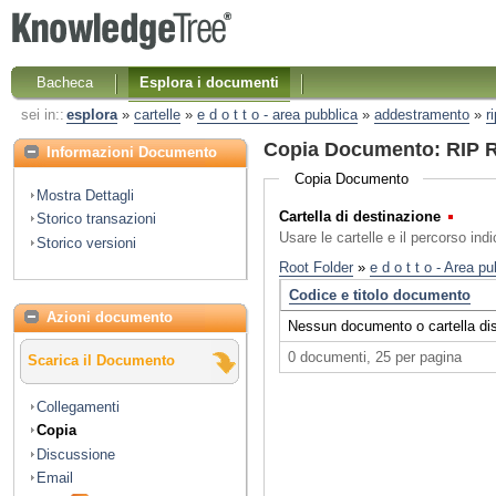
Bacheca
Esplora i documenti
sei in::
esplora
»
cartelle
»
e d o t t o - area pubblica
»
addestramento
»
r
Copia Documento: RIP R
Informazioni Documento
Copia Documento
Mostra Dettagli
Cartella di destinazione
(Obbl
Storico transazioni
Usare le cartelle e il percorso ind
Storico versioni
Azioni documento
Scarica il Documento
Collegamenti
Copia
Discussione
Email