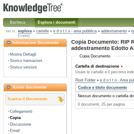
Bacheca
Esplora i documenti
sei in::
esplora
»
cartelle
»
e d o t t o - area pubblica
»
addestramento
»
r
(copia)
Copia Documento: RIP R
Informazioni Documento
addestramento Edotto Am
Mostra Dettagli
Copia Documento
Storico transazioni
Cartella di destinazione
(Obbl
Storico versioni
Usare le cartelle e il percorso ind
Azioni documento
Scarica il Documento
Collegamenti
Copia
Discussione
Email