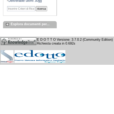
Deliverable ultimi 30gg
ricerca
Esplora documenti per...
E D O T T O Versione: 3.7.0.2 (Community Edition)
Richiesta creata in 0.692s