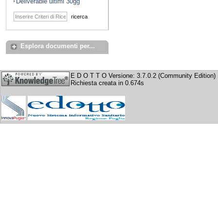
Deliverable ultimi 30gg
ricerca
Esplora documenti per...
E D O T T O Versione: 3.7.0.2 (Community Edition)
Richiesta creata in 0.674s