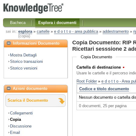
Bacheca
Esplora i documenti
sei in::
esplora
»
cartelle
»
e d o t t o - area pubblica
»
addestramento
»
r
(copia)
Copia Documento: RIP R
Informazioni Documento
Ricettari sesssione 2 a
Mostra Dettagli
Copia Documento
Storico transazioni
Cartella di destinazione
(Obbl
Storico versioni
Usare le cartelle e il percorso ind
Azioni documento
Scarica il Documento
Collegamenti
Copia
Discussione
Email