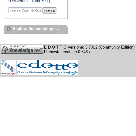
Deliverable ultimi 30gg
ricerca
Esplora documenti per...
E D O T T O Versione: 3.7.0.2 (Community Edition)
Richiesta creata in 0.646s