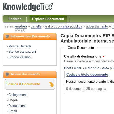
Bacheca
Esplora i documenti
sei in::
esplora
»
cartelle
»
e d o t t o - area pubblica
»
addestramento
»
r
(copia)
Copia Documento: RIP R
Informazioni Documento
Ambulatoriale Interna s
Mostra Dettagli
Copia Documento
Storico transazioni
Cartella di destinazione
(Obbl
Storico versioni
Usare le cartelle e il percorso ind
Azioni documento
Scarica il Documento
Collegamenti
Copia
Discussione
Email