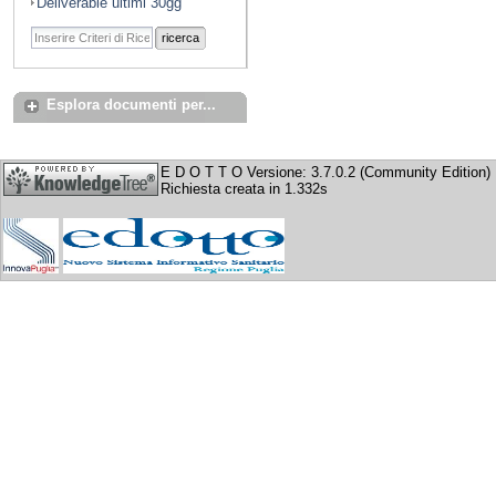
Deliverable ultimi 30gg
ricerca
Esplora documenti per...
E D O T T O Versione: 3.7.0.2 (Community Edition)
Richiesta creata in 1.332s