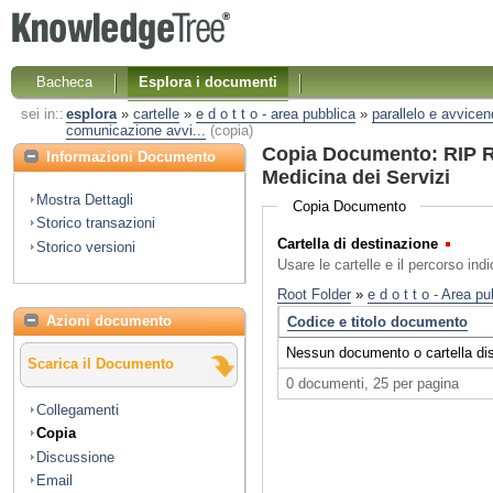
Bacheca
Esplora i documenti
sei in::
esplora
»
cartelle
»
e d o t t o - area pubblica
»
parallelo e avvice
comunicazione avvi...
(copia)
Copia Documento: RIP 
Informazioni Documento
Medicina dei Servizi
Mostra Dettagli
Copia Documento
Storico transazioni
Cartella di destinazione
(Obbl
Storico versioni
Usare le cartelle e il percorso ind
Azioni documento
Scarica il Documento
Collegamenti
Copia
Discussione
Email