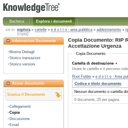
Bacheca
Esplora i documenti
sei in::
esplora
»
cartelle
»
e d o t t o - area pubblica
»
addestramento
»
r
(copia)
Copia Documento: RIP R
Informazioni Documento
Accettazione Urgenza
Mostra Dettagli
Copia Documento
Storico transazioni
Cartella di destinazione
(Obbl
Storico versioni
Usare le cartelle e il percorso ind
Azioni documento
Scarica il Documento
Collegamenti
Copia
Discussione
Email