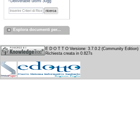
Deliverable ultimi 30gg
ricerca
Esplora documenti per...
E D O T T O Versione: 3.7.0.2 (Community Edition)
Richiesta creata in 0.827s