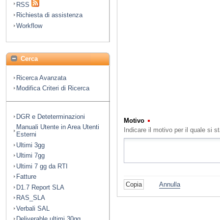
RSS
Richiesta di assistenza
Workflow
Cerca
Ricerca Avanzata
Modifica Criteri di Ricerca
DGR e Deteterminazioni
Motivo
(Obbligatorio)
Manuali Utente in Area Utenti
Indicare il motivo per il quale s
Esterni
Ultimi 3gg
Ultimi 7gg
Ultimi 7 gg da RTI
Fatture
Annulla
D1.7 Report SLA
RAS_SLA
Verbali SAL
Deliverable ultimi 30gg