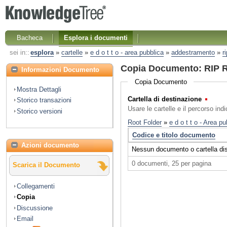
Bacheca
Esplora i documenti
sei in::
esplora
»
cartelle
»
e d o t t o - area pubblica
»
addestramento
»
r
Copia Documento: RIP R
Informazioni Documento
Copia Documento
Mostra Dettagli
Cartella di destinazione
(Obbl
Storico transazioni
Usare le cartelle e il percorso ind
Storico versioni
Azioni documento
Scarica il Documento
Collegamenti
Copia
Discussione
Email