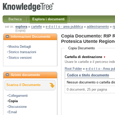
Bacheca
Esplora i documenti
sei in::
esplora
»
cartelle
»
e d o t t o - area pubblica
»
addestramento
»
r
(copia)
Copia Documento: RIP R
Informazioni Documento
Protesica Utente Regio
Mostra Dettagli
Copia Documento
Storico transazioni
Cartella di destinazione
(Obbl
Storico versioni
Usare le cartelle e il percorso ind
Azioni documento
Scarica il Documento
Collegamenti
Copia
Discussione
Email