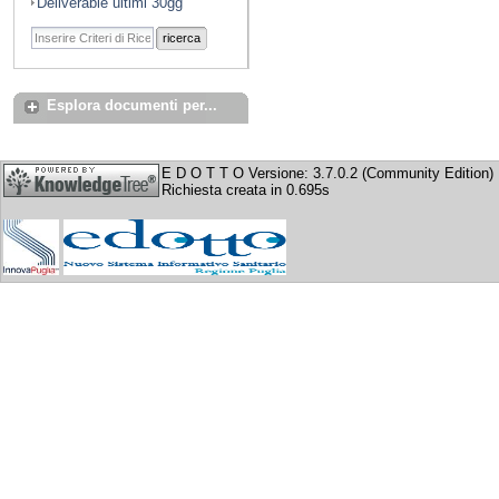
Deliverable ultimi 30gg
ricerca
Esplora documenti per...
E D O T T O Versione: 3.7.0.2 (Community Edition)
Richiesta creata in 0.695s