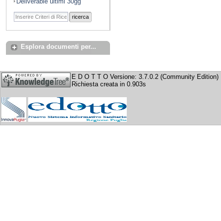
Deliverable ultimi 30gg
ricerca
Esplora documenti per...
E D O T T O Versione: 3.7.0.2 (Community Edition)
Richiesta creata in 0.903s