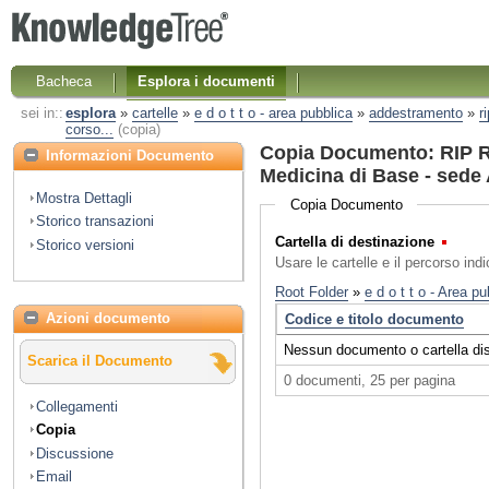
Bacheca
Esplora i documenti
sei in::
esplora
»
cartelle
»
e d o t t o - area pubblica
»
addestramento
»
r
corso...
(copia)
Copia Documento: RIP 
Informazioni Documento
Medicina di Base - sede 
Mostra Dettagli
Copia Documento
Storico transazioni
Cartella di destinazione
(Obbl
Storico versioni
Usare le cartelle e il percorso ind
Azioni documento
Scarica il Documento
Collegamenti
Copia
Discussione
Email