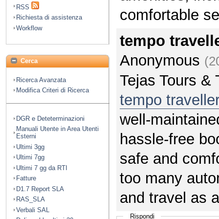
RSS
comfortable se
Richiesta di assistenza
Workflow
tempo travell
Anonymous
(2
Cerca
Tejas Tours & 
Ricerca Avanzata
Modifica Criteri di Ricerca
tempo travelle
well-maintaine
DGR e Deteterminazioni
Manuali Utente in Area Utenti
hassle-free bo
Esterni
Ultimi 3gg
safe and comfo
Ultimi 7gg
Ultimi 7 gg da RTI
too many auto
Fatture
D1.7 Report SLA
and travel as 
RAS_SLA
Verbali SAL
Rispondi