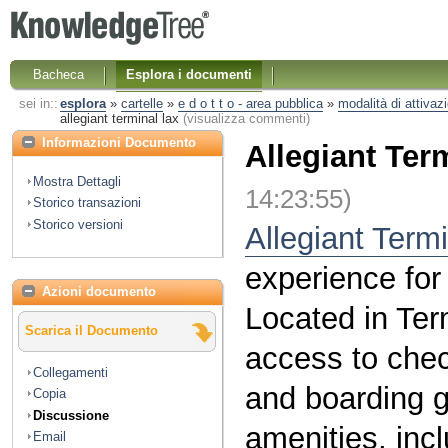
Bacheca
Esplora i documenti
sei in::
esplora
»
cartelle
»
e d o t t o - area pubblica
»
modalità di attivazi
allegiant terminal lax
(visualizza commenti)
Informazioni Documento
Allegiant Ter
Mostra Dettagli
14:23:55)
Storico transazioni
Storico versioni
Allegiant Term
experience for t
Azioni documento
Located in Ter
Scarica il Documento
access to chec
Collegamenti
and boarding g
Copia
Discussione
amenities, inc
Email