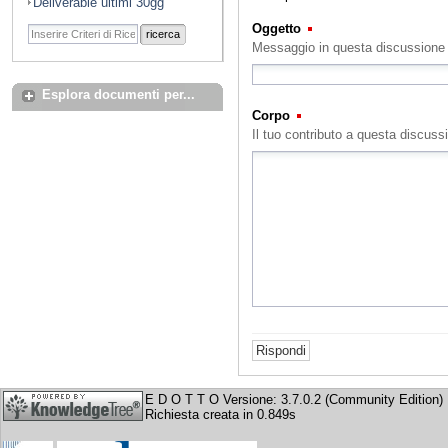
Deliverable ultimi 30gg
Oggetto
(Obbligatorio)
ricerca
Messaggio in questa discussione
Esplora documenti per...
Corpo
(Obbligatorio)
Il tuo contributo a questa discuss
E D O T T O Versione: 3.7.0.2 (Community Edition)
Richiesta creata in 0.849s