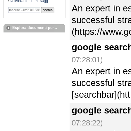
Deliverable ultimi 30gg
An expert in e
ricerca
successful str
Esplora documenti per...
(https://www.g
google searc
07:28:01)
An expert in e
successful str
[searchbar](ht
google searc
07:28:22)