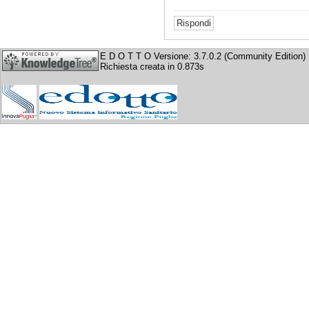
E D O T T O Versione: 3.7.0.2 (Community Edition)
Richiesta creata in 0.873s