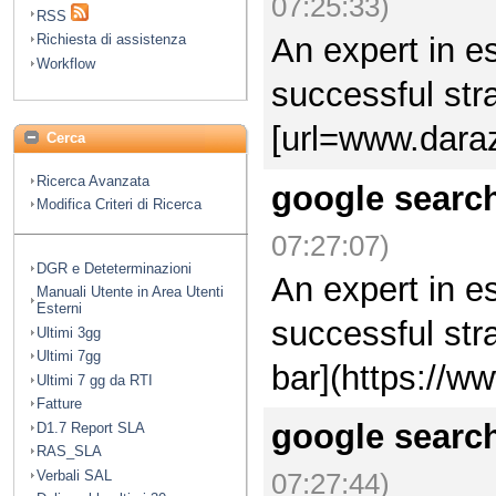
07:25:33)
RSS
Richiesta di assistenza
An expert in e
Workflow
successful str
[url=www.daraz
Cerca
Ricerca Avanzata
google searc
Modifica Criteri di Ricerca
07:27:07)
DGR e Deteterminazioni
An expert in e
Manuali Utente in Area Utenti
Esterni
successful str
Ultimi 3gg
Ultimi 7gg
bar](https://w
Ultimi 7 gg da RTI
Fatture
google searc
D1.7 Report SLA
RAS_SLA
Verbali SAL
07:27:44)