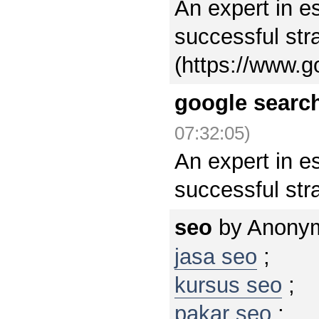
An expert in e
successful str
(https://www.g
google searc
07:32:05)
An expert in e
successful str
seo
by
Anony
jasa seo
;
kursus seo
;
pakar seo
;