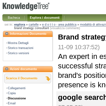
Bacheca
Esplora i documenti
sei in::
esplora
»
cartelle
»
e d o t t o - area pubblica
»
modalità di attivazi
brand strategy consultant
(visualizza commenti)
Informazioni Documento
Brand strateg
Mostra Dettagli
11-09 10:37:52)
Storico transazioni
Storico versioni
An expert in e
successful str
Azioni documento
brand's positi
Scarica il Documento
presence is k
Collegamenti
Copia
google searc
Discussione
Email