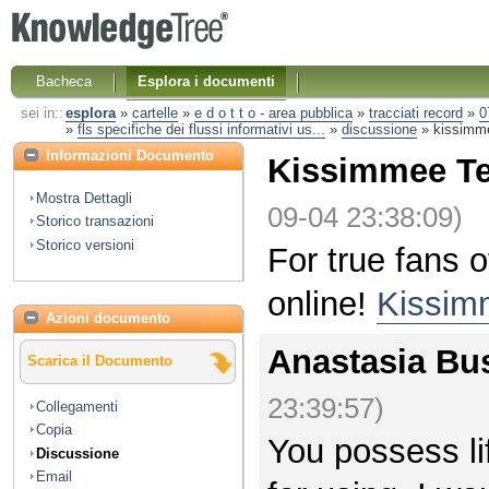
Bacheca
Esplora i documenti
sei in::
esplora
»
cartelle
»
e d o t t o - area pubblica
»
tracciati record
»
0
»
fls specifiche dei flussi informativi us...
»
discussione
»
kissimme
Informazioni Documento
Kissimmee Te
Mostra Dettagli
09-04 23:38:09)
Storico transazioni
Storico versioni
For true fans o
online!
Kissim
Azioni documento
Anastasia Bu
Scarica il Documento
23:39:57)
Collegamenti
Copia
You possess lif
Discussione
Email