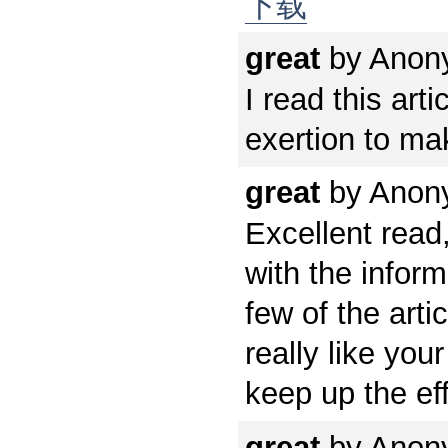
下载
great
by
Anon
I read this arti
exertion to mak
great
by
Anon
Excellent read
with the inform
few of the arti
really like you
keep up the ef
great
by
Anon