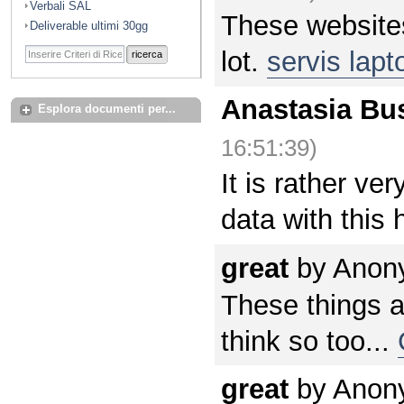
Verbali SAL
These websites
Deliverable ultimi 30gg
lot.
servis lap
ricerca
Anastasia Bu
Esplora documenti per...
16:51:39)
It is rather ve
data with this
great
by
Anon
These things ar
think so too...
great
by
Anon