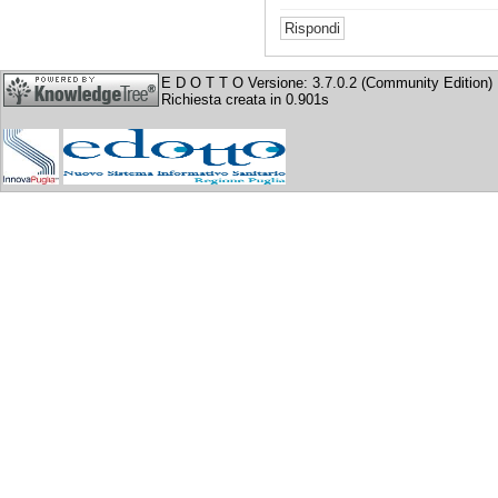
E D O T T O Versione: 3.7.0.2 (Community Edition)
Richiesta creata in 0.901s