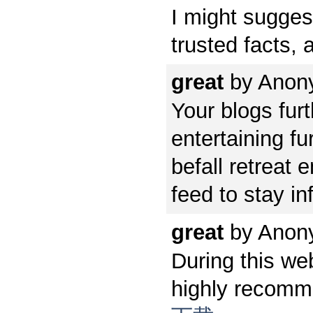
I might suggest
trusted facts, 
great
by
Anon
Your blogs fur
entertaining fu
befall retreat e
feed to stay i
great
by
Anon
During this web
highly recomme