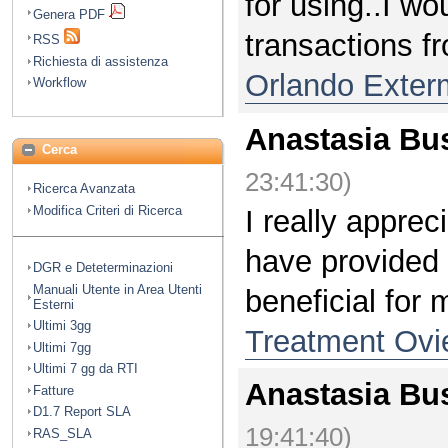
for using..I wo
Genera PDF
transactions fr
RSS
Richiesta di assistenza
Orlando Exter
Workflow
Anastasia Bu
Cerca
23:41:30)
Ricerca Avanzata
Modifica Criteri di Ricerca
I really apprec
have provided 
DGR e Deteterminazioni
Manuali Utente in Area Utenti
beneficial for 
Esterni
Ultimi 3gg
Treatment Ovi
Ultimi 7gg
Ultimi 7 gg da RTI
Anastasia Bu
Fatture
D1.7 Report SLA
19:41:40)
RAS_SLA