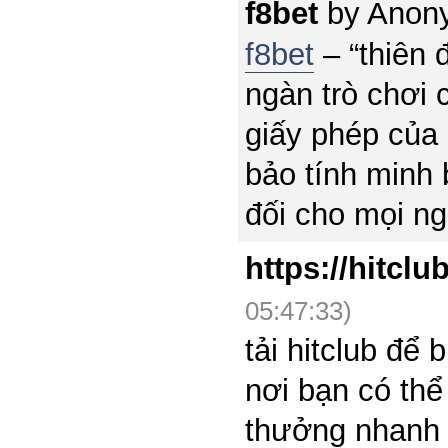
f8bet
by
Anon
f8bet
– “thiên 
ngàn trò chơi 
giấy phép củ
bảo tính minh 
đối cho mọi ng
https://hitclu
05:47:33)
tải hitclub để 
nơi bạn có thể
thưởng nhanh c