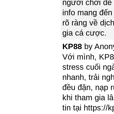
người chơi dễ 
info mang đến 
rõ ràng về dịc
gia cá cược.
KP88
by
Anon
Với mình, KP88
stress cuối ngà
nhanh, trải ng
đều đặn, nạp r
khi tham gia l
tin tại https:/