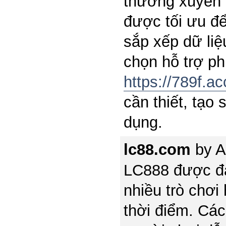
thường xuyên 
được tối ưu để
sắp xếp dữ liệ
chọn hỗ trợ ph
https://789f.a
cần thiết, tạo
dụng.
lc88.com
by
A
LC888 được đá
nhiều trò chơi
thời điểm. Các