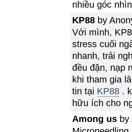
nhiều góc nhì
KP88
by
Anon
Với mình, KP88
stress cuối ngà
nhanh, trải ng
đều đặn, nạp r
khi tham gia l
tin tại
KP88
. 
hữu ích cho n
Among us
by
Microneedling,