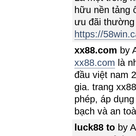
hữu nền tảng ổ
ưu đãi thường
https://58win.c
xx88.com
by
xx88.com
là n
đầu việt nam 2
gia. trang xx8
phép, áp dụng 
bạch và an toà
luck88 to
by
A