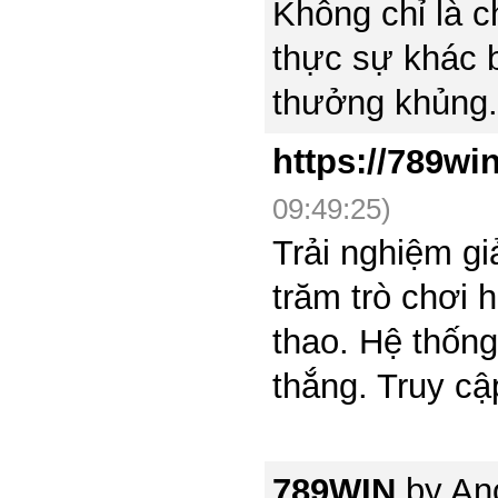
Không chỉ là 
thực sự khác b
thưởng khủng.
https://789wi
09:49:25)
Trải nghiệm gi
trăm trò chơi h
thao. Hệ thống
thắng. Truy c
789WIN
by
An