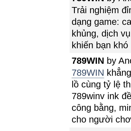
Trải nghiệm đỉ
dạng game: cas
khủng, dịch v
khiến bạn khó 
789WIN
by
An
789WIN
khẳng
lồ cùng tỷ lệ t
789winv ink đ
công bằng, mi
cho người chơ