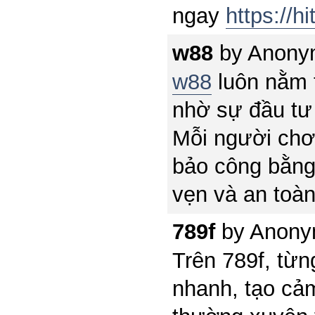
ngay
https://hi
w88
by
Anony
w88
luôn nằm t
nhờ sự đầu tư
Mỗi người chơ
bảo công bằng 
vẹn và an toàn
789f
by
Anony
Trên 789f, từn
nhanh, tạo cả