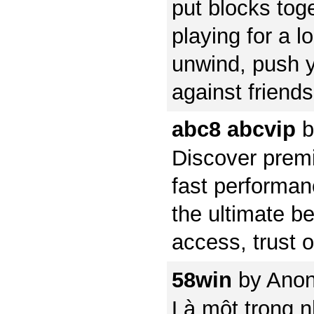
put blocks tog
playing for a l
unwind, push y
against friends
abc8 abcvip
b
Discover prem
fast performan
the ultimate be
access, trust o
58win
by
Ano
Là một trong 