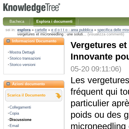
Bacheca
Esplora i documenti
sei in::
esplora
»
cartelle
»
e d o t t o - area pubblica
»
specifica delle misu
vergetures et microneedling : une soluti...
(visualizza commenti)
Informazioni Documento
Vergetures et
Mostra Dettagli
Innovante pou
Storico transazioni
Storico versioni
05-20 09:11:06)
Les vergetures
Azioni documento
fréquent qui 
Scarica il Documento
particulier ap
Collegamenti
poids ou des 
Copia
Discussione
microneedling
Email