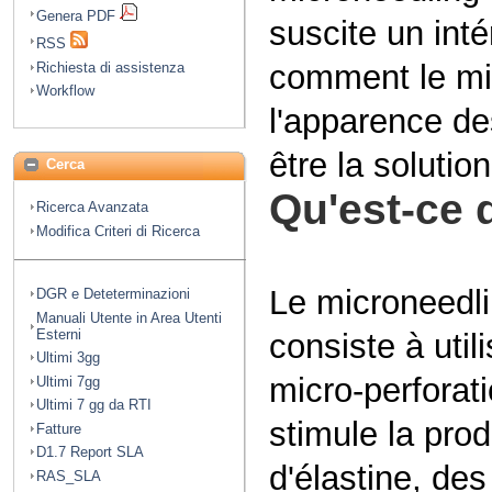
Genera PDF
suscite un inté
RSS
comment le mic
Richiesta di assistenza
Workflow
l'apparence des
être la soluti
Cerca
Qu'est-ce 
Ricerca Avanzata
Modifica Criteri di Ricerca
Le microneedl
DGR e Deteterminazioni
Manuali Utente in Area Utenti
Esterni
consiste à util
Ultimi 3gg
micro-perforat
Ultimi 7gg
Ultimi 7 gg da RTI
stimule la prod
Fatture
D1.7 Report SLA
d'élastine, de
RAS_SLA