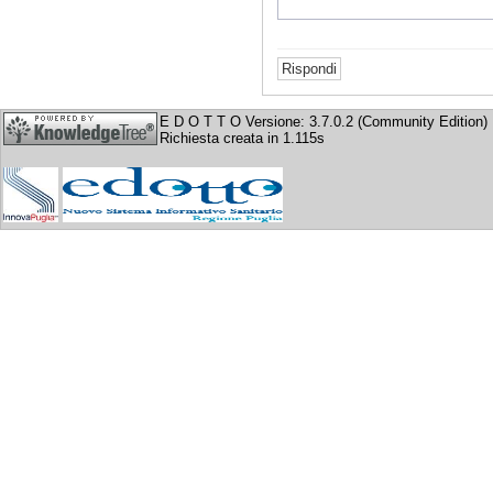
E D O T T O Versione: 3.7.0.2 (Community Edition)
Richiesta creata in 1.115s