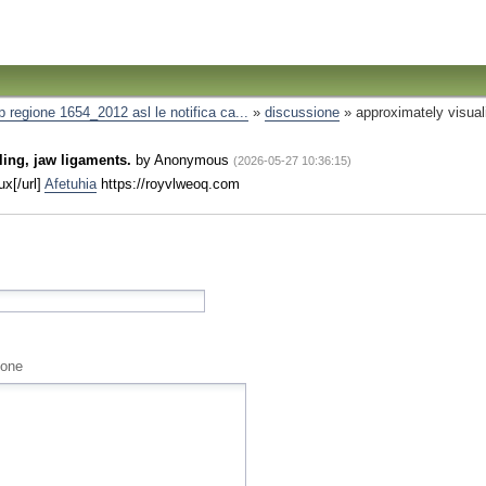
ip regione 1654_2012 asl le notifica ca...
»
discussione
»
approximately visuali
ling, jaw ligaments.
by
Anonymous
(2026-05-27 10:36:15)
x[/url]
Afetuhia
https://royvlweoq.com
ione