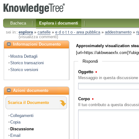
Bacheca
Esplora i documenti
sei in::
esplora
»
cartelle
»
e d o t t o - area pubblica
»
addestramento
»
r
(visualizza commenti)
Informazioni Documento
Approximately visualization stea
[url=https://akbweaexfx.com]Yubigu
Mostra Dettagli
Rispondi
Storico transazioni
Storico versioni
Oggetto
(Obbligatorio)
Messaggio in questa discussione
Azioni documento
Corpo
(Obbligatorio)
Scarica il Documento
Il tuo contributo a questa discuss
Collegamenti
Copia
Discussione
Email