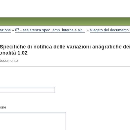
razione
»
07 - assistenza spec. amb. interna e alt...
»
allegato del documento s
pecifiche di notifica delle variazioni anagrafiche de
onalità 1.02
 documento
ione