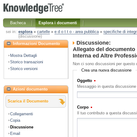
Bacheca
Esplora i documenti
sei in::
esplora
»
cartelle
»
e d o t t o - area pubblica
»
specifiche di integ
(discussione)
Discussione:
Informazioni Documento
Allegato del documento S
Interna ed Altre Professi
Mostra Dettagli
Storico transazioni
Non ci sono discussioni per questo
Storico versioni
Crea una nuova discussione
Oggetto
(Obbligatorio)
Messaggio in questa discussione
Azioni documento
Scarica il Documento
Corpo
(Obbligatorio)
Il tuo contributo a questa discuss
Collegamenti
Copia
Discussione
Email