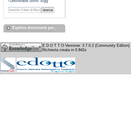
Deliverable ultimi 30gg
ricerca
Esplora documenti per...
E D O T T O Versione: 3.7.0.2 (Community Edition)
Richiesta creata in 0.842s