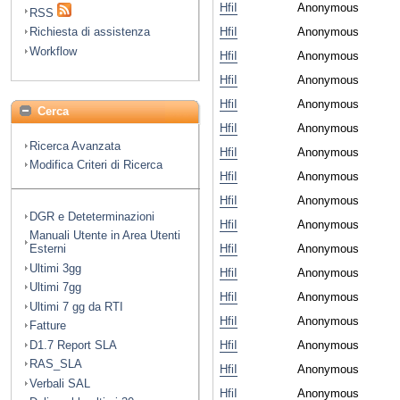
HfiI
Anonymous
RSS
HfiI
Anonymous
Richiesta di assistenza
Workflow
HfiI
Anonymous
HfiI
Anonymous
HfiI
Anonymous
Cerca
HfiI
Anonymous
Ricerca Avanzata
HfiI
Anonymous
Modifica Criteri di Ricerca
HfiI
Anonymous
HfiI
Anonymous
DGR e Deteterminazioni
HfiI
Anonymous
Manuali Utente in Area Utenti
HfiI
Anonymous
Esterni
Ultimi 3gg
HfiI
Anonymous
Ultimi 7gg
HfiI
Anonymous
Ultimi 7 gg da RTI
HfiI
Anonymous
Fatture
D1.7 Report SLA
HfiI
Anonymous
RAS_SLA
HfiI
Anonymous
Verbali SAL
HfiI
Anonymous