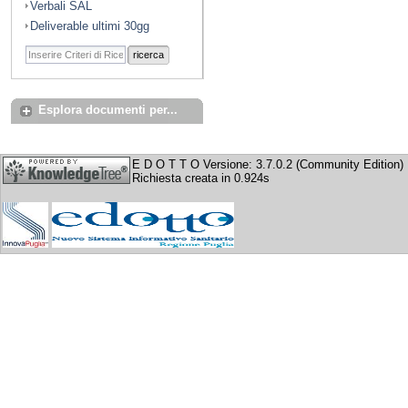
Verbali SAL
Deliverable ultimi 30gg
ricerca
Esplora documenti per...
E D O T T O Versione: 3.7.0.2 (Community Edition)
Richiesta creata in 0.924s