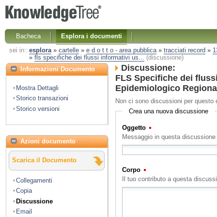
Bacheca
Esplora i documenti
sei in::
esplora
»
cartelle
»
e d o t t o - area pubblica
»
tracciati record
»
1
»
fls specifiche dei flussi informativi us...
(discussione)
Discussione:
Informazioni Documento
FLS Specifiche dei fluss
Epidemiologico Regional
Mostra Dettagli
Storico transazioni
Non ci sono discussioni per questo
Storico versioni
Crea una nuova discussione
Oggetto
(Obbligatorio)
Messaggio in questa discussione
Azioni documento
Scarica il Documento
Corpo
(Obbligatorio)
Il tuo contributo a questa discuss
Collegamenti
Copia
Discussione
Email