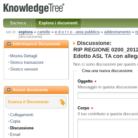
Bacheca
Esplora i documenti
sei in::
esplora
»
cartelle
»
e d o t t o - area pubblica
»
addestramento
»
r
(discussione)
Discussione:
Informazioni Documento
RIP REGIONE 0200_2012 
Edotto ASL TA con alleg
Mostra Dettagli
Storico transazioni
Non ci sono discussioni per questo
Storico versioni
Crea una nuova discussione
Oggetto
(Obbligatorio)
Messaggio in questa discussione
Azioni documento
Scarica il Documento
Corpo
(Obbligatorio)
Il tuo contributo a questa discuss
Collegamenti
Copia
Discussione
Email