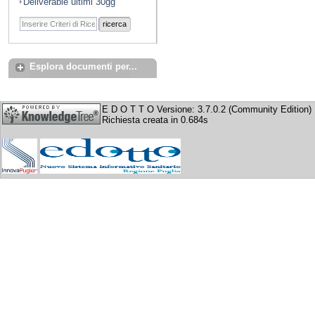
Deliverable ultimi 30gg
ricerca
Esplora documenti per...
E D O T T O Versione: 3.7.0.2 (Community Edition)
Richiesta creata in 0.684s