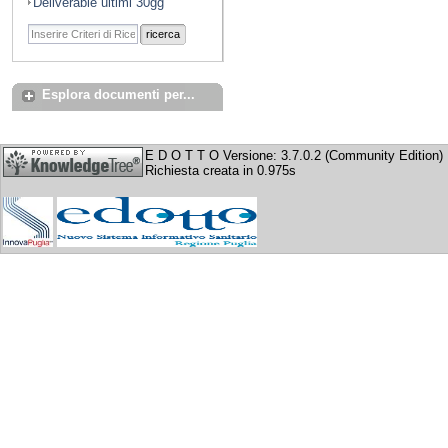
Deliverable ultimi 30gg
ricerca
Esplora documenti per...
E D O T T O Versione: 3.7.0.2 (Community Edition)
Richiesta creata in 0.975s