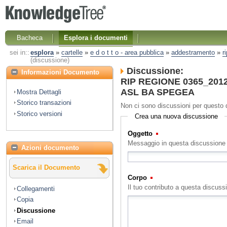
Bacheca
Esplora i documenti
sei in::
esplora
»
cartelle
»
e d o t t o - area pubblica
»
addestramento
»
r
(discussione)
Discussione:
Informazioni Documento
RIP REGIONE 0365_2012 N
ASL BA SPEGEA
Mostra Dettagli
Storico transazioni
Non ci sono discussioni per questo
Storico versioni
Crea una nuova discussione
Oggetto
(Obbligatorio)
Messaggio in questa discussione
Azioni documento
Scarica il Documento
Corpo
(Obbligatorio)
Il tuo contributo a questa discuss
Collegamenti
Copia
Discussione
Email