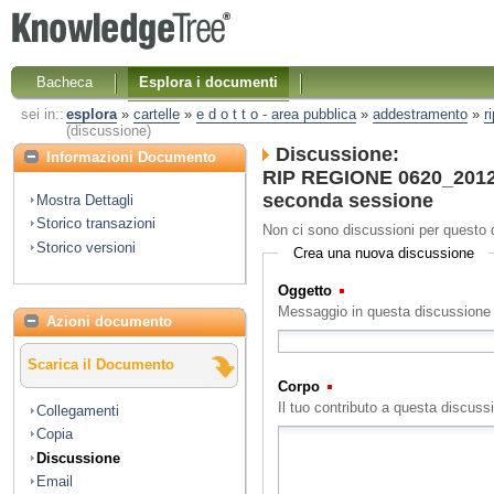
Bacheca
Esplora i documenti
sei in::
esplora
»
cartelle
»
e d o t t o - area pubblica
»
addestramento
»
r
(discussione)
Discussione:
Informazioni Documento
RIP REGIONE 0620_2012 A
seconda sessione
Mostra Dettagli
Storico transazioni
Non ci sono discussioni per questo
Storico versioni
Crea una nuova discussione
Oggetto
(Obbligatorio)
Messaggio in questa discussione
Azioni documento
Scarica il Documento
Corpo
(Obbligatorio)
Il tuo contributo a questa discuss
Collegamenti
Copia
Discussione
Email