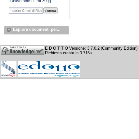
Deliverable ultimi 30gg
ricerca
Esplora documenti per...
E D O T T O Versione: 3.7.0.2 (Community Edition)
Richiesta creata in 0.716s