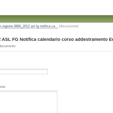
ip regione 0866_2012 asl fg notifica ca...
(discussione)
ASL FG Notifica calendario corso addestramento Ed
 documento
ione