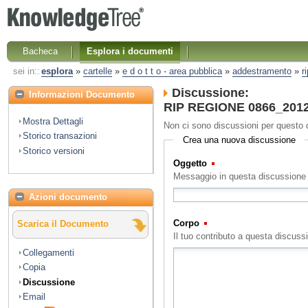
Bacheca
Esplora i documenti
sei in::
esplora
»
cartelle
»
e d o t t o - area pubblica
»
addestramento
»
r
Discussione:
Informazioni Documento
RIP REGIONE 0866_2012 
Mostra Dettagli
Non ci sono discussioni per questo
Storico transazioni
Crea una nuova discussione
Storico versioni
Oggetto
(Obbligatorio)
Messaggio in questa discussione
Azioni documento
Corpo
(Obbligatorio)
Scarica il Documento
Il tuo contributo a questa discuss
Collegamenti
Copia
Discussione
Email