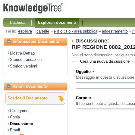
Bacheca
Esplora i documenti
sei in::
esplora
»
cartelle
»
e d o t t o - area pubblica
»
addestramento
»
r
Discussione:
Informazioni Documento
RIP REGIONE 0882_2012 
Mostra Dettagli
Non ci sono discussioni per questo
Storico transazioni
Crea una nuova discussione
Storico versioni
Oggetto
(Obbligatorio)
Messaggio in questa discussione
Azioni documento
Corpo
(Obbligatorio)
Scarica il Documento
Il tuo contributo a questa discuss
Collegamenti
Copia
Discussione
Email