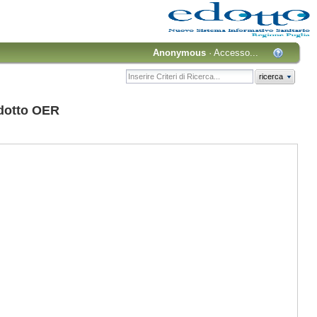
Anonymous
·
Accesso...
ricerca
dotto OER