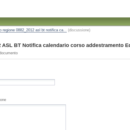
ip regione 0882_2012 asl bt notifica ca...
(discussione)
ASL BT Notifica calendario corso addestramento E
 documento
ione