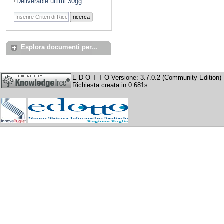
Deliverable ultimi 30gg
ricerca
Esplora documenti per...
E D O T T O Versione: 3.7.0.2 (Community Edition)
Richiesta creata in 0.681s