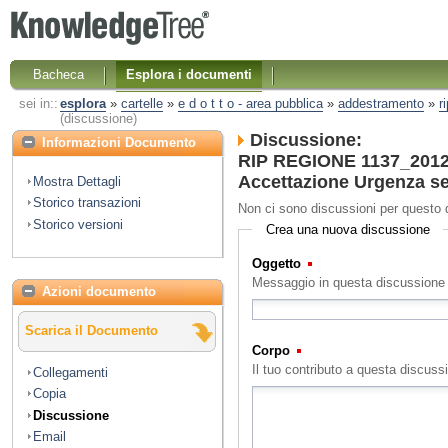
Bacheca
Esplora i documenti
sei in::
esplora
»
cartelle
»
e d o t t o - area pubblica
»
addestramento
»
r
(discussione)
Discussione:
Informazioni Documento
RIP REGIONE 1137_2012 
Accettazione Urgenza se
Mostra Dettagli
Storico transazioni
Non ci sono discussioni per questo
Storico versioni
Crea una nuova discussione
Oggetto
(Obbligatorio)
Messaggio in questa discussione
Azioni documento
Scarica il Documento
Corpo
(Obbligatorio)
Il tuo contributo a questa discuss
Collegamenti
Copia
Discussione
Email