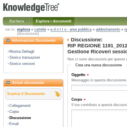
Bacheca
Esplora i documenti
sei in::
esplora
»
cartelle
»
e d o t t o - area pubblica
»
addestramento
»
r
(discussione)
Discussione:
Informazioni Documento
RIP REGIONE 1191_2012 
Gestione Ricoveri sessi
Mostra Dettagli
Storico transazioni
Non ci sono discussioni per questo
Storico versioni
Crea una nuova discussione
Oggetto
(Obbligatorio)
Messaggio in questa discussione
Azioni documento
Scarica il Documento
Corpo
(Obbligatorio)
Il tuo contributo a questa discuss
Collegamenti
Copia
Discussione
Email