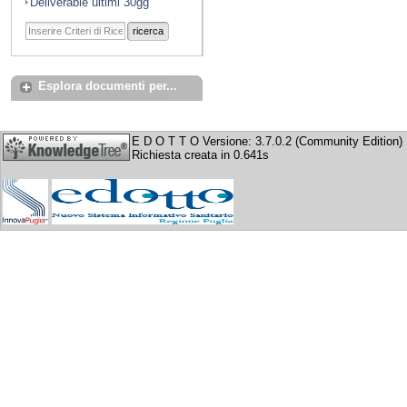
Deliverable ultimi 30gg
ricerca
Esplora documenti per...
E D O T T O Versione: 3.7.0.2 (Community Edition)
Richiesta creata in 0.641s