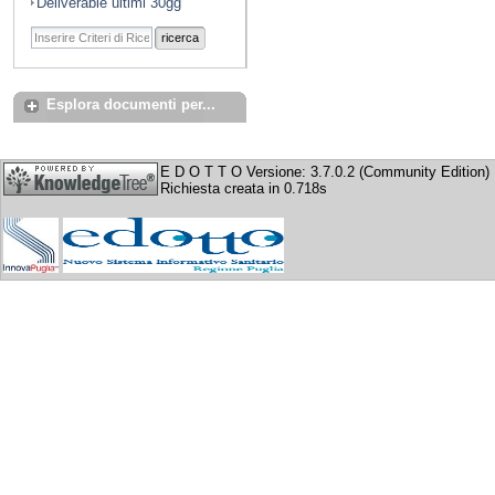
Deliverable ultimi 30gg
ricerca
Esplora documenti per...
E D O T T O Versione: 3.7.0.2 (Community Edition)
Richiesta creata in 0.718s