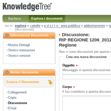
Bacheca
Esplora i documenti
sei in::
esplora
»
cartelle
»
e d o t t o - area pubblica
»
addestramento
»
r
(discussione)
Discussione:
Informazioni Documento
RIP REGIONE 1206_2012 N
Regione
Mostra Dettagli
Storico transazioni
Non ci sono discussioni per questo
Storico versioni
Crea una nuova discussione
Oggetto
(Obbligatorio)
Messaggio in questa discussione
Azioni documento
Scarica il Documento
Corpo
(Obbligatorio)
Il tuo contributo a questa discuss
Collegamenti
Copia
Discussione
Email