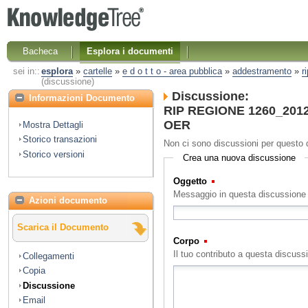
Bacheca
Esplora i documenti
sei in::
esplora
»
cartelle
»
e d o t t o - area pubblica
»
addestramento
»
r
(discussione)
Discussione:
Informazioni Documento
RIP REGIONE 1260_2012 
OER
Mostra Dettagli
Storico transazioni
Non ci sono discussioni per questo
Storico versioni
Crea una nuova discussione
Oggetto
(Obbligatorio)
Messaggio in questa discussione
Azioni documento
Scarica il Documento
Corpo
(Obbligatorio)
Il tuo contributo a questa discuss
Collegamenti
Copia
Discussione
Email