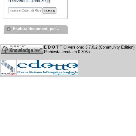
Deliverable ultimi 30gg
ricerca
Esplora documenti per...
E D O T T O Versione: 3.7.0.2 (Community Edition)
Richiesta creata in 0.305s