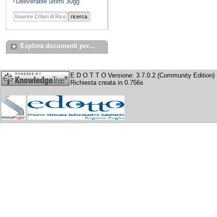
Deliverable ultimi 30gg
ricerca
Esplora documenti per...
E D O T T O Versione: 3.7.0.2 (Community Edition)
Richiesta creata in 0.756s