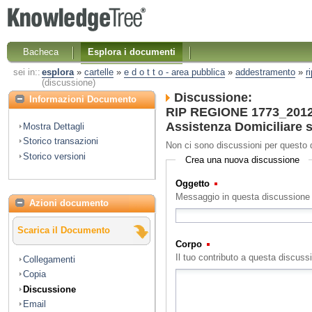
Bacheca
Esplora i documenti
sei in::
esplora
»
cartelle
»
e d o t t o - area pubblica
»
addestramento
»
r
(discussione)
Discussione:
Informazioni Documento
RIP REGIONE 1773_2012 
Assistenza Domiciliare 
Mostra Dettagli
Storico transazioni
Non ci sono discussioni per questo
Storico versioni
Crea una nuova discussione
Oggetto
(Obbligatorio)
Messaggio in questa discussione
Azioni documento
Scarica il Documento
Corpo
(Obbligatorio)
Il tuo contributo a questa discuss
Collegamenti
Copia
Discussione
Email