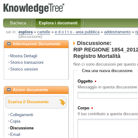
Bacheca
Esplora i documenti
sei in::
esplora
»
cartelle
»
e d o t t o - area pubblica
»
addestramento
»
r
(discussione)
Discussione:
Informazioni Documento
RIP REGIONE 1854_2012 
Registro Mortalità
Mostra Dettagli
Storico transazioni
Non ci sono discussioni per questo
Storico versioni
Crea una nuova discussione
Oggetto
(Obbligatorio)
Messaggio in questa discussione
Azioni documento
Scarica il Documento
Corpo
(Obbligatorio)
Il tuo contributo a questa discuss
Collegamenti
Copia
Discussione
Email