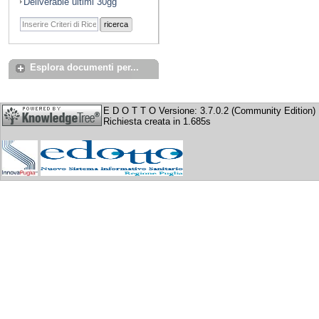
Deliverable ultimi 30gg
ricerca
Esplora documenti per...
E D O T T O Versione: 3.7.0.2 (Community Edition)
Richiesta creata in 1.685s