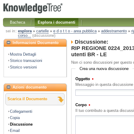
Bacheca
Esplora i documenti
sei in::
esplora
»
cartelle
»
e d o t t o - area pubblica
»
addestramento
»
r
corso...
(discussione)
Discussione:
Informazioni Documento
RIP REGIONE 0224_2013 
utenti BR - LE
Mostra Dettagli
Storico transazioni
Non ci sono discussioni per questo
Storico versioni
Crea una nuova discussione
Oggetto
(Obbligatorio)
Messaggio in questa discussione
Azioni documento
Scarica il Documento
Corpo
(Obbligatorio)
Il tuo contributo a questa discuss
Collegamenti
Copia
Discussione
Email