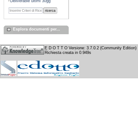
Deliverable ultimi 30gg
ricerca
Esplora documenti per...
E D O T T O Versione: 3.7.0.2 (Community Edition)
Richiesta creata in 0.949s