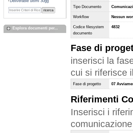
Deliverable ultimi 30gg
Tipo Documento
Comunicaz
ricerca
Workflow
Nessun wor
Codice filesystem
4832
Esplora documenti per...
documento
Fase di proge
inserisci la fas
cui si riferisce
Fase di progetto
07 Avviame
Riferimenti C
Inserisci i rifer
comunicazione