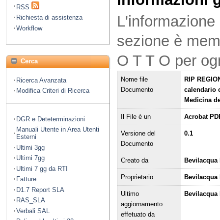
RSS
L'informazione 
Richiesta di assistenza
Workflow
sezione è mem
O T T O per og
Cerca
Nome file
RIP REGION
Ricerca Avanzata
Documento
calendario 
Modifica Criteri di Ricerca
Medicina de
Il File è un
Acrobat PD
DGR e Deteterminazioni
Manuali Utente in Area Utenti
Versione del
0.1
Esterni
Documento
Ultimi 3gg
Ultimi 7gg
Creato da
Bevilacqua 
Ultimi 7 gg da RTI
Proprietario
Bevilacqua
Fatture
D1.7 Report SLA
Ultimo
Bevilacqua 
RAS_SLA
aggiornamento
Verbali SAL
effetuato da