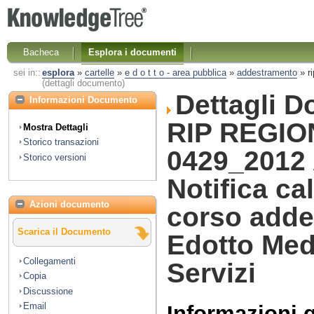
Bacheca
Esplora i documenti
sei in::
esplora
»
cartelle
»
e d o t t o - area pubblica
»
addestramento
»
r
(dettagli documento)
Dettagli 
Informazioni Documento
RIP REGIO
Mostra Dettagli
Storico transazioni
0429_2012
Storico versioni
Notifica ca
Azioni documento
corso add
Scarica il Documento
Edotto Med
Collegamenti
Servizi
Copia
Discussione
Email
Informazioni 