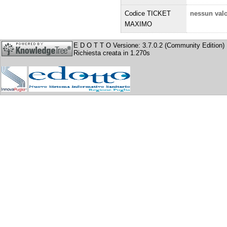
Codice TICKET
nessun val
MAXIMO
E D O T T O Versione: 3.7.0.2 (Community Edition)
Richiesta creata in 1.270s