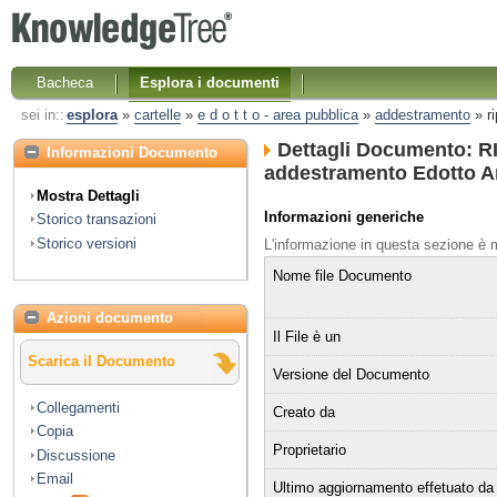
Bacheca
Esplora i documenti
sei in::
esplora
»
cartelle
»
e d o t t o - area pubblica
»
addestramento
»
r
Dettagli Documento: R
Informazioni Documento
addestramento Edotto An
Mostra Dettagli
Informazioni generiche
Storico transazioni
Storico versioni
L'informazione in questa sezione è
Nome file Documento
Azioni documento
Il File è un
Scarica il Documento
Versione del Documento
Collegamenti
Creato da
Copia
Proprietario
Discussione
Email
Ultimo aggiornamento effetuato da