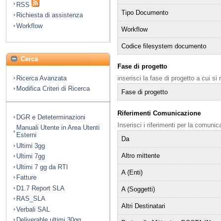
RSS
Tipo Documento
Richiesta di assistenza
Workflow
Workflow
Codice filesystem documento
Cerca
Fase di progetto
Ricerca Avanzata
inserisci la fase di progetto a cui si
Modifica Criteri di Ricerca
Fase di progetto
Riferimenti Comunicazione
DGR e Deteterminazioni
Inserisci i riferimenti per la comuni
Manuali Utente in Area Utenti
Esterni
Da
Ultimi 3gg
Altro mittente
Ultimi 7gg
Ultimi 7 gg da RTI
A (Enti)
Fatture
D1.7 Report SLA
A (Soggetti)
RAS_SLA
Altri Destinatari
Verbali SAL
Deliverable ultimi 30gg