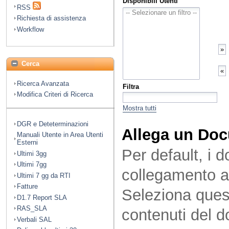
Disponibili Utenti
RSS
Richiesta di assistenza
Workflow
Cerca
Ricerca Avanzata
Filtra
Modifica Criteri di Ricerca
Mostra tutti
DGR e Deteterminazioni
Allega un Do
Manuali Utente in Area Utenti
Esterni
Per default, i 
Ultimi 3gg
Ultimi 7gg
collegamento a
Ultimi 7 gg da RTI
Fatture
Seleziona quest
D1.7 Report SLA
RAS_SLA
contenuti del 
Verbali SAL