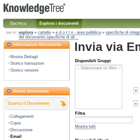
Bacheca
Esplora i documenti
sei in::
esplora
»
cartelle
»
e d o t t o - area pubblica
»
specifiche di integ
del documento specifiche di all...
Invia via E
Informazioni Documento
Mostra Dettagli
Disponibili Gruppi
Storico transazioni
Storico versioni
Azioni documento
Scarica il Documento
Filtra
Collegamenti
Copia
Mostra tutti
Discussione
Email