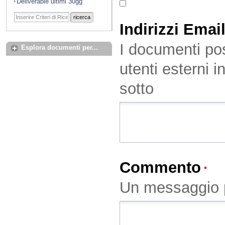
Deliverable ultimi 30gg
ricerca
Indirizzi Emai
I documenti pos
Esplora documenti per...
utenti esterni i
sotto
Commento
(O
Un messaggio p