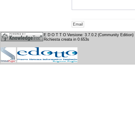
E D O T T O Versione: 3.7.0.2 (Community Edition)
Richiesta creata in 0.653s