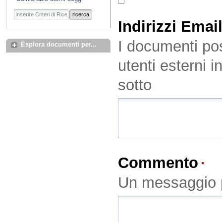
ricerca
Indirizzi Emai
I documenti pos
Esplora documenti per...
utenti esterni i
sotto
Commento
(O
Un messaggio p