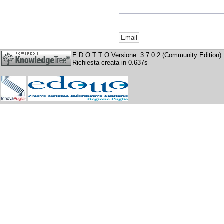
E D O T T O Versione: 3.7.0.2 (Community Edition)
Richiesta creata in 0.637s