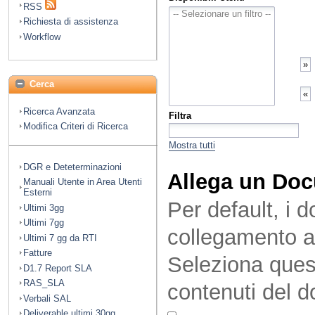
RSS
Richiesta di assistenza
Workflow
Cerca
Ricerca Avanzata
Filtra
Modifica Criteri di Ricerca
Mostra tutti
DGR e Deteterminazioni
Allega un Do
Manuali Utente in Area Utenti
Esterni
Per default, i 
Ultimi 3gg
Ultimi 7gg
collegamento a
Ultimi 7 gg da RTI
Fatture
Seleziona quest
D1.7 Report SLA
RAS_SLA
contenuti del 
Verbali SAL
Deliverable ultimi 30gg