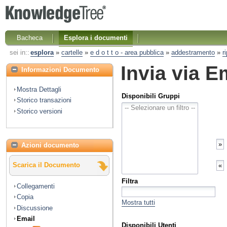
Bacheca
Esplora i documenti
sei in::
esplora
»
cartelle
»
e d o t t o - area pubblica
»
addestramento
»
r
Invia via E
Informazioni Documento
Mostra Dettagli
Disponibili Gruppi
Storico transazioni
Storico versioni
Azioni documento
Scarica il Documento
Filtra
Collegamenti
Copia
Mostra tutti
Discussione
Email
Disponibili Utenti