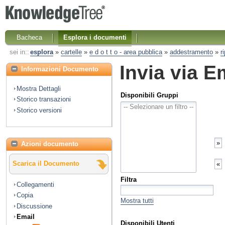
Bacheca
Esplora i documenti
sei in::
esplora
»
cartelle
»
e d o t t o - area pubblica
»
addestramento
»
r
Invia via E
Informazioni Documento
Mostra Dettagli
Disponibili Gruppi
Storico transazioni
Storico versioni
Azioni documento
Scarica il Documento
Filtra
Collegamenti
Copia
Mostra tutti
Discussione
Email
Disponibili Utenti