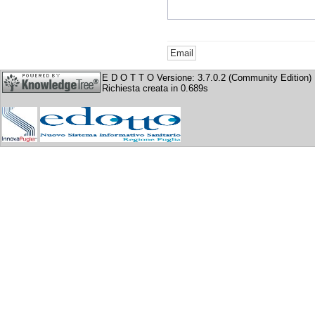
E D O T T O Versione: 3.7.0.2 (Community Edition)
Richiesta creata in 0.689s