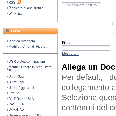
RSS
Richiesta di assistenza
Workflow
Cerca
Ricerca Avanzata
Filtra
Modifica Criteri di Ricerca
Mostra tutti
DGR e Deteterminazioni
Allega un Do
Manuali Utente in Area Utenti
Esterni
Per default, i 
Ultimi 3gg
Ultimi 7gg
collegamento a
Ultimi 7 gg da RTI
Fatture
Seleziona quest
D1.7 Report SLA
RAS_SLA
contenuti del 
Verbali SAL
Deliverable ultimi 30gg