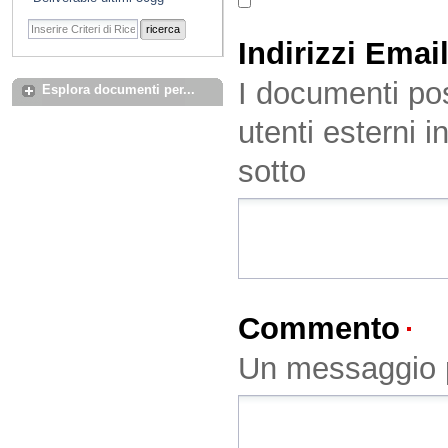
ricerca
Indirizzi Emai
I documenti pos
Esplora documenti per...
utenti esterni i
sotto
Commento
(O
Un messaggio p