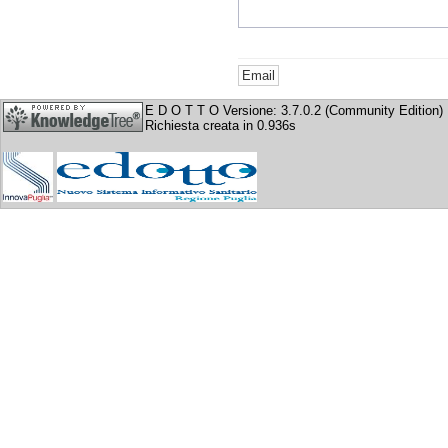
E D O T T O Versione: 3.7.0.2 (Community Edition)
Richiesta creata in 0.936s