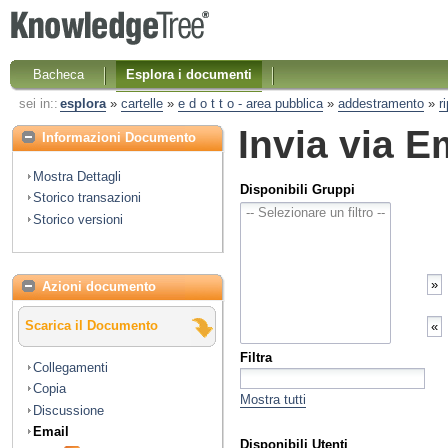
Bacheca
Esplora i documenti
sei in::
esplora
»
cartelle
»
e d o t t o - area pubblica
»
addestramento
»
r
Invia via E
Informazioni Documento
Mostra Dettagli
Disponibili Gruppi
Storico transazioni
Storico versioni
Azioni documento
Scarica il Documento
Filtra
Collegamenti
Copia
Mostra tutti
Discussione
Email
Disponibili Utenti