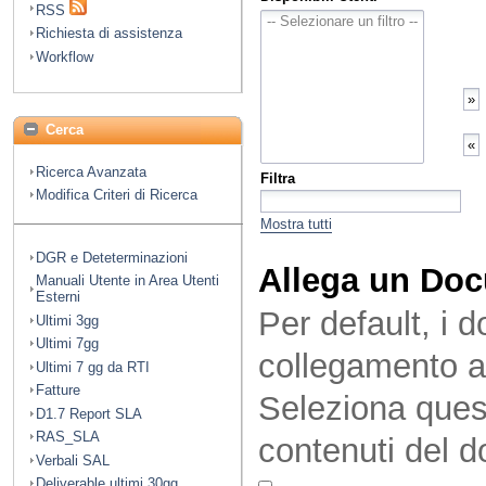
RSS
Richiesta di assistenza
Workflow
Cerca
Ricerca Avanzata
Filtra
Modifica Criteri di Ricerca
Mostra tutti
DGR e Deteterminazioni
Allega un Do
Manuali Utente in Area Utenti
Esterni
Per default, i 
Ultimi 3gg
Ultimi 7gg
collegamento a
Ultimi 7 gg da RTI
Fatture
Seleziona quest
D1.7 Report SLA
RAS_SLA
contenuti del 
Verbali SAL
Deliverable ultimi 30gg