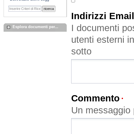
ricerca
Indirizzi Emai
I documenti pos
Esplora documenti per...
utenti esterni i
sotto
Commento
(O
Un messaggio p