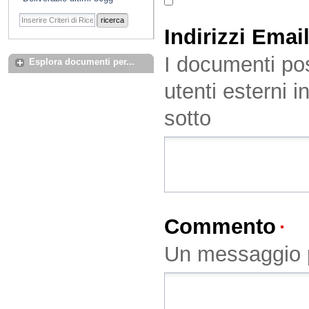
ricerca
Indirizzi Emai
I documenti pos
Esplora documenti per...
utenti esterni i
sotto
Commento
(O
Un messaggio p