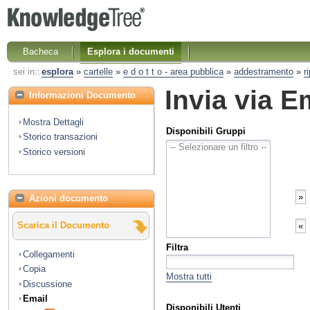
Bacheca
Esplora i documenti
sei in::
esplora
»
cartelle
»
e d o t t o - area pubblica
»
addestramento
»
r
Invia via E
Informazioni Documento
Mostra Dettagli
Disponibili Gruppi
Storico transazioni
Storico versioni
Azioni documento
Scarica il Documento
Filtra
Collegamenti
Copia
Mostra tutti
Discussione
Email
Disponibili Utenti