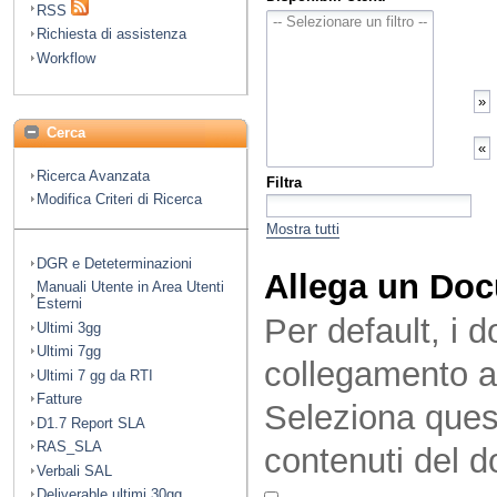
RSS
Richiesta di assistenza
Workflow
Cerca
Ricerca Avanzata
Filtra
Modifica Criteri di Ricerca
Mostra tutti
DGR e Deteterminazioni
Allega un Do
Manuali Utente in Area Utenti
Esterni
Per default, i 
Ultimi 3gg
Ultimi 7gg
collegamento a
Ultimi 7 gg da RTI
Fatture
Seleziona quest
D1.7 Report SLA
RAS_SLA
contenuti del 
Verbali SAL
Deliverable ultimi 30gg