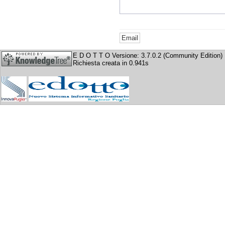
E D O T T O Versione: 3.7.0.2 (Community Edition)
Richiesta creata in 0.941s