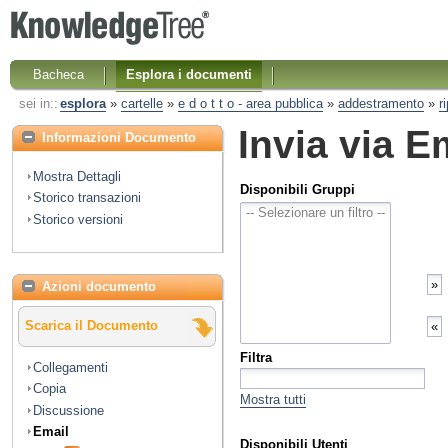
Bacheca
Esplora i documenti
sei in::
esplora
»
cartelle
»
e d o t t o - area pubblica
»
addestramento
»
r
Invia via E
Informazioni Documento
Mostra Dettagli
Disponibili Gruppi
Storico transazioni
Storico versioni
Azioni documento
Scarica il Documento
Filtra
Collegamenti
Copia
Mostra tutti
Discussione
Email
Disponibili Utenti