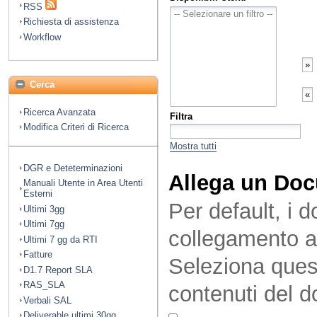
RSS
Richiesta di assistenza
Workflow
Cerca
Ricerca Avanzata
Filtra
Modifica Criteri di Ricerca
Mostra tutti
DGR e Deteterminazioni
Allega un Do
Manuali Utente in Area Utenti
Esterni
Per default, i 
Ultimi 3gg
Ultimi 7gg
collegamento a
Ultimi 7 gg da RTI
Fatture
Seleziona quest
D1.7 Report SLA
RAS_SLA
contenuti del 
Verbali SAL
Deliverable ultimi 30gg