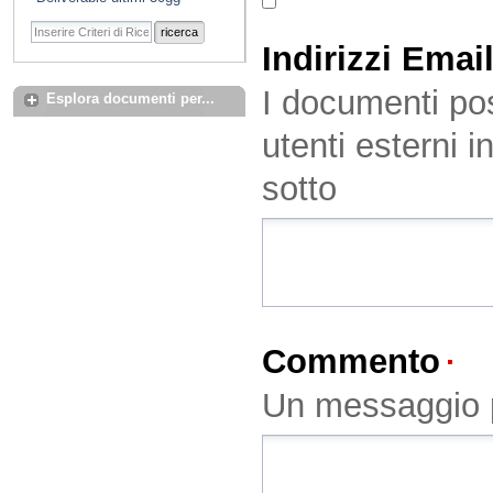
ricerca
Indirizzi Emai
I documenti pos
Esplora documenti per...
utenti esterni i
sotto
Commento
(O
Un messaggio p