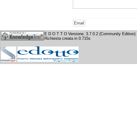
E D O T T O Versione: 3.7.0.2 (Community Edition)
Richiesta creata in 0.715s