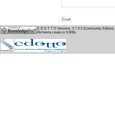
E D O T T O Versione: 3.7.0.2 (Community Edition)
Richiesta creata in 0.808s