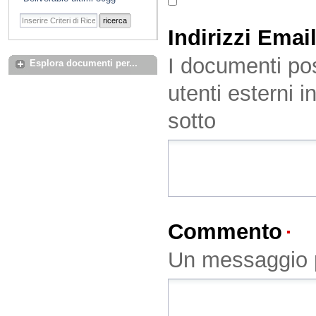
ricerca
Indirizzi Emai
I documenti pos
Esplora documenti per...
utenti esterni i
sotto
Commento
(O
Un messaggio p