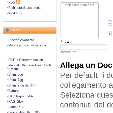
RSS
Richiesta di assistenza
Workflow
Cerca
Ricerca Avanzata
Filtra
Modifica Criteri di Ricerca
Mostra tutti
DGR e Deteterminazioni
Allega un Do
Manuali Utente in Area Utenti
Esterni
Per default, i 
Ultimi 3gg
Ultimi 7gg
collegamento a
Ultimi 7 gg da RTI
Fatture
Seleziona quest
D1.7 Report SLA
RAS_SLA
contenuti del 
Verbali SAL
Deliverable ultimi 30gg