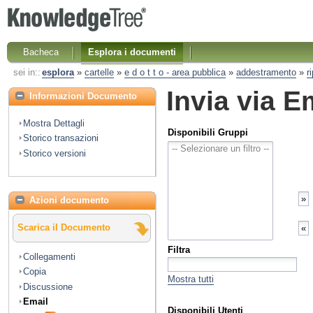
Bacheca
Esplora i documenti
sei in::
esplora
»
cartelle
»
e d o t t o - area pubblica
»
addestramento
»
r
Invia via E
Informazioni Documento
Mostra Dettagli
Disponibili Gruppi
Storico transazioni
Storico versioni
Azioni documento
Scarica il Documento
Filtra
Collegamenti
Copia
Mostra tutti
Discussione
Email
Disponibili Utenti