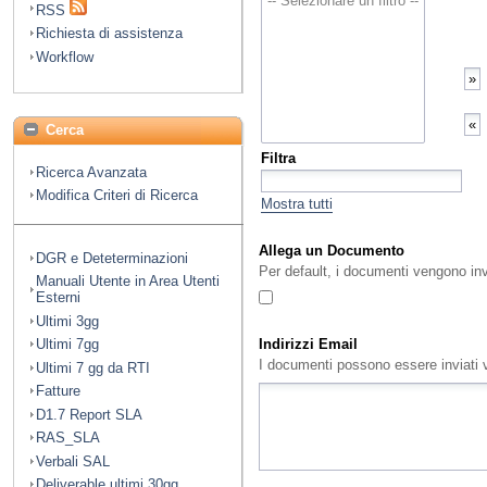
RSS
Richiesta di assistenza
Workflow
Cerca
Filtra
Ricerca Avanzata
Modifica Criteri di Ricerca
Mostra tutti
Allega un Documento
DGR e Deteterminazioni
Per default, i documenti vengono in
Manuali Utente in Area Utenti
Esterni
Ultimi 3gg
Indirizzi Email
Ultimi 7gg
I documenti possono essere inviati vi
Ultimi 7 gg da RTI
Fatture
D1.7 Report SLA
RAS_SLA
Verbali SAL
Deliverable ultimi 30gg