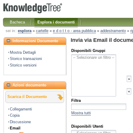
Bacheca
Esplora i documenti
sei in::
esplora
»
cartelle
»
e d o t t o - area pubblica
»
addestramento
»
r
Invia via Email il docum
Informazioni Documento
Disponibili Gruppi
Mostra Dettagli
Storico transazioni
Storico versioni
Azioni documento
Scarica il Documento
Filtra
Collegamenti
Mostra tutti
Copia
Discussione
Disponibili Utenti
Email