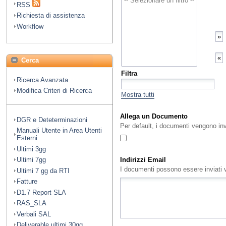
RSS
Richiesta di assistenza
Workflow
Cerca
Filtra
Ricerca Avanzata
Modifica Criteri di Ricerca
Mostra tutti
Allega un Documento
DGR e Deteterminazioni
Per default, i documenti vengono in
Manuali Utente in Area Utenti
Esterni
Ultimi 3gg
Indirizzi Email
Ultimi 7gg
I documenti possono essere inviati vi
Ultimi 7 gg da RTI
Fatture
D1.7 Report SLA
RAS_SLA
Verbali SAL
Deliverable ultimi 30gg