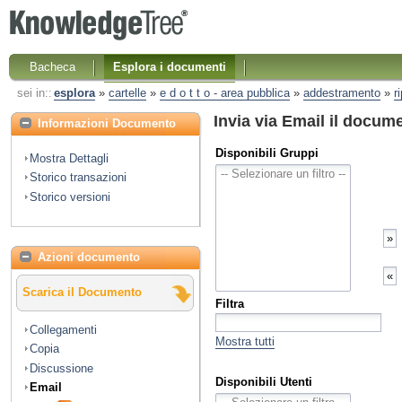
Bacheca
Esplora i documenti
sei in::
esplora
»
cartelle
»
e d o t t o - area pubblica
»
addestramento
»
r
Invia via Email il docum
Informazioni Documento
Disponibili Gruppi
Mostra Dettagli
Storico transazioni
Storico versioni
Azioni documento
Scarica il Documento
Filtra
Collegamenti
Mostra tutti
Copia
Discussione
Disponibili Utenti
Email